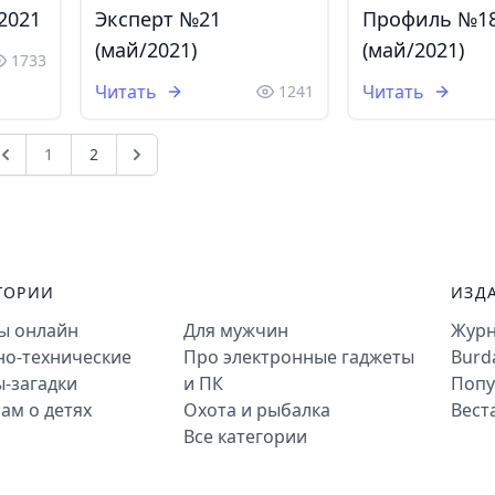
2021
Эксперт №21
Профиль №18
(май/2021)
(май/2021)
1733
Читать
Читать
1241
1
2
ГОРИИ
ИЗД
ты онлайн
Для мужчин
Журн
но-технические
Про электронные гаджеты
Burd
-загадки
и ПК
Попу
ам о детях
Охота и рыбалка
Вест
Все категории