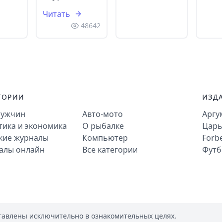
Читать
48642
ГОРИИ
ИЗД
мужчин
Авто-мото
Аргу
тика и экономика
О рыбалке
Царь
кие журналы
Компьютер
Forb
алы онлайн
Все категории
Футб
тавлены исключительно в ознакомительных целях.