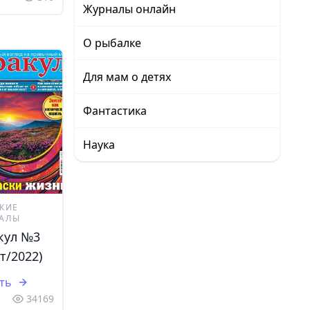
Журналы онлайн
О рыбалке
Для мам о детях
Фантастика
Наука
КИЕ
АЛЫ
кул №3
т/2022)
ть
34169