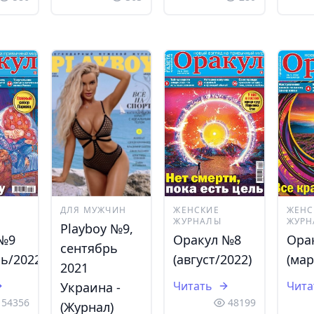
ДЛЯ МУЖЧИН
ЖЕНСКИЕ
ЖЕНС
ЖУРНАЛЫ
ЖУРН
Playboy №9,
 №9
Оракул №8
Ора
сентябрь
ь/2022)
(август/2022)
(мар
2021
Читать
Чита
Украина -
54356
48199
(Журнал)