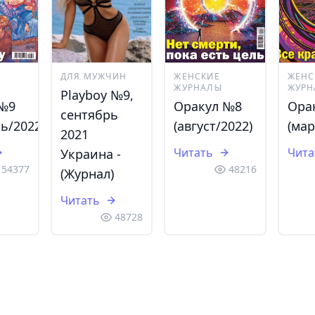
ДЛЯ МУЖЧИН
ЖЕНСКИЕ
ЖЕНС
ЖУРНАЛЫ
ЖУРН
Playboy №9,
 №9
Оракул №8
Ора
сентябрь
ь/2022)
(август/2022)
(мар
2021
Читать
Чита
Украина -
54377
48216
(Журнал)
Читать
48728