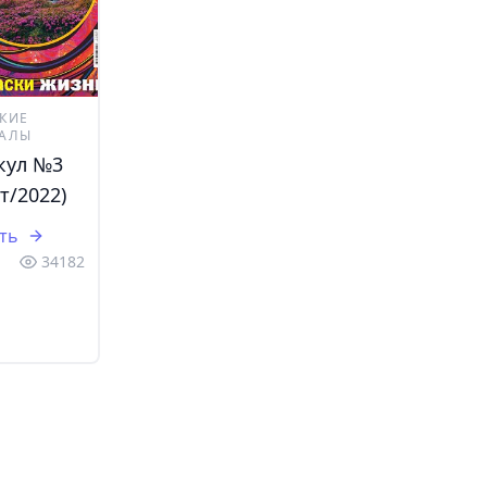
КИЕ
АЛЫ
кул №3
т/2022)
ть
34182