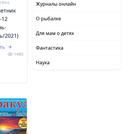
ОВЬЕ
Журналы онлайн
летник
-12
О рыбалке
нь-
Для мам о детях
ь/2021)
ть
Фантастика
1480
Наука