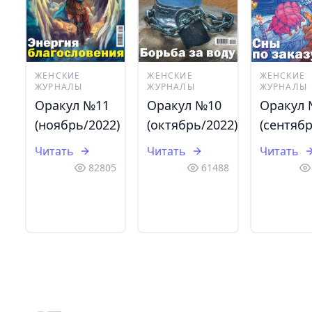
ЖЕНСКИЕ
ЖЕНСКИЕ
ЖЕНСКИЕ
ЖУРНАЛЫ
ЖУРНАЛЫ
ЖУРНАЛЫ
Оракул №11
Оракул №10
Оракул
(ноябрь/2022)
(октябрь/2022)
(сентябр
Читать
Читать
Читать
82805
61488