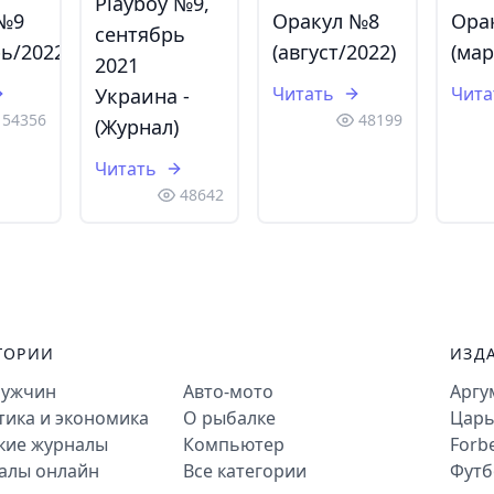
Playboy №9,
 №9
Оракул №8
Ора
сентябрь
ь/2022)
(август/2022)
(мар
2021
Читать
Чита
Украина -
54356
48199
(Журнал)
Читать
48642
ГОРИИ
ИЗД
мужчин
Авто-мото
Аргу
тика и экономика
О рыбалке
Царь
кие журналы
Компьютер
Forb
алы онлайн
Все категории
Футб