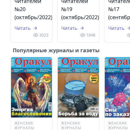
читателей
читателей
читател
№20
№19
№17
(октябрь/2022)
(октябрь/2022)
(сентябр
Читать
Читать
Читать
3023
1848
Популярные журналы и газеты
ЖЕНСКИЕ
ЖЕНСКИЕ
ЖЕНСКИЕ
ЖУРНАЛЫ
ЖУРНАЛЫ
ЖУРНАЛЫ