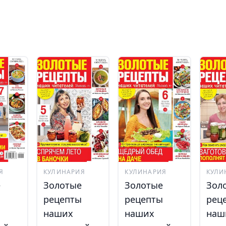
Я
КУЛИНАРИЯ
КУЛИНАРИЯ
КУЛИ
е
Золотые
Золотые
Зол
ы
рецепты
рецепты
рец
наших
наших
наш