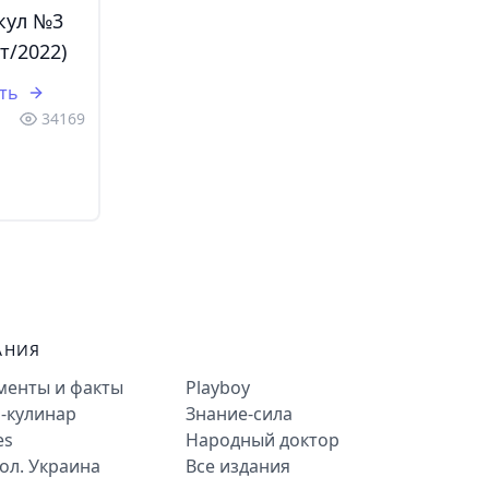
кул №3
т/2022)
ть
34169
АНИЯ
менты и факты
Playboy
-кулинар
Знание-сила
es
Народный доктор
ол. Украина
Все издания