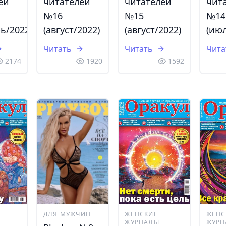
ей
читателей
читателей
чит
№16
№15
№14
ь/2022)
(август/2022)
(август/2022)
(июл
Читать
Читать
Чита
2174
1920
1592
ДЛЯ МУЖЧИН
ЖЕНСКИЕ
ЖЕНС
ЖУРНАЛЫ
ЖУРН