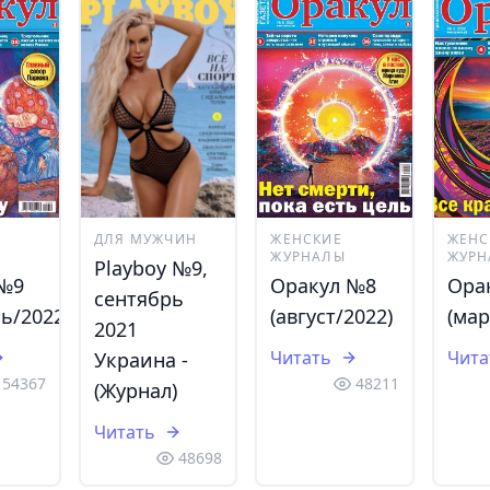
ДЛЯ МУЖЧИН
ЖЕНСКИЕ
ЖЕНС
ЖУРНАЛЫ
ЖУРН
Playboy №9,
 №9
Оракул №8
Ора
сентябрь
ь/2022)
(август/2022)
(мар
2021
Читать
Чита
Украина -
54367
48211
(Журнал)
Читать
48698