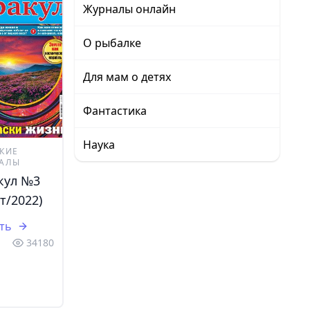
Журналы онлайн
О рыбалке
Для мам о детях
Фантастика
Наука
КИЕ
АЛЫ
кул №3
т/2022)
ть
34180