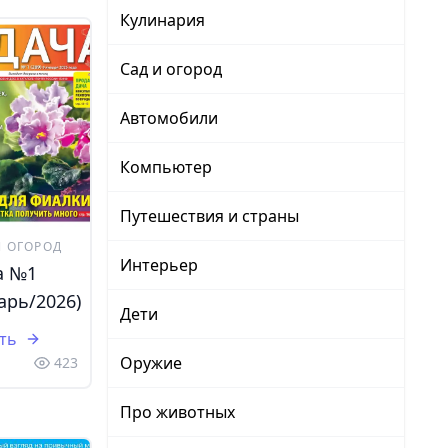
Кулинария
Сад и огород
Автомобили
Компьютер
Путешествия и страны
И ОГОРОД
Интерьер
а №1
арь/2026)
Дети
ть
Оружие
423
Про животных