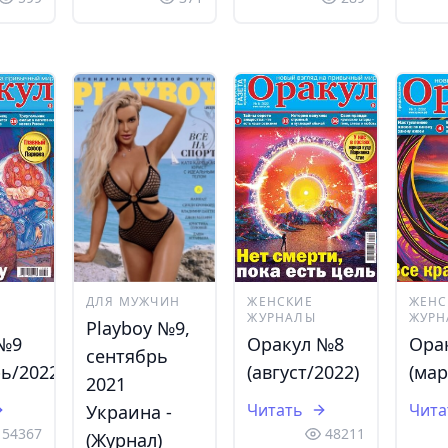
ДЛЯ МУЖЧИН
ЖЕНСКИЕ
ЖЕНС
ЖУРНАЛЫ
ЖУРН
Playboy №9,
 №9
Оракул №8
Ора
сентябрь
ь/2022)
(август/2022)
(мар
2021
Читать
Чита
Украина -
54367
48211
(Журнал)