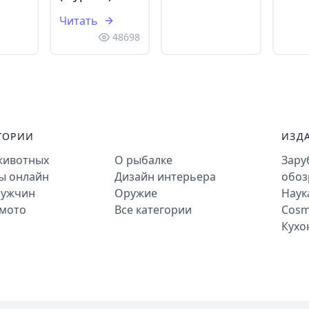
Читать
48698
ГОРИИ
ИЗД
животных
О рыбалке
Зару
ты онлайн
Дизайн интерьера
обоз
мужчин
Оружие
Наук
-мото
Все категории
Cosm
Кухо