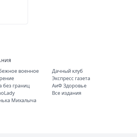
АНИЯ
бежное военное
Дачный клуб
рение
Экспресс газета
а без границ
АиФ Здоровье
oLady
Все издания
нька Михалыча