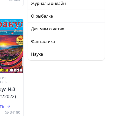
Журналы онлайн
О рыбалке
Для мам о детях
Фантастика
Наука
КИЕ
АЛЫ
кул №3
т/2022)
ть
34180