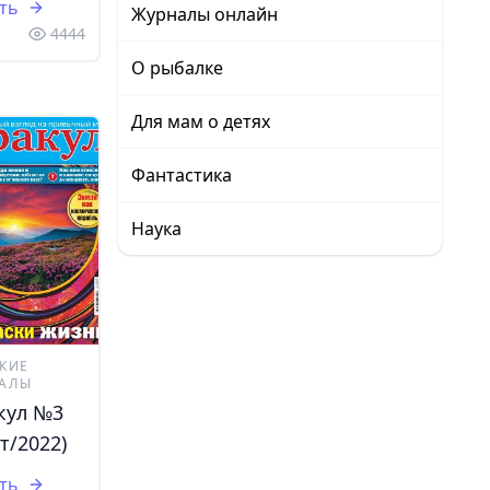
ть
Журналы онлайн
4444
О рыбалке
Для мам о детях
Фантастика
Наука
КИЕ
АЛЫ
кул №3
т/2022)
ть