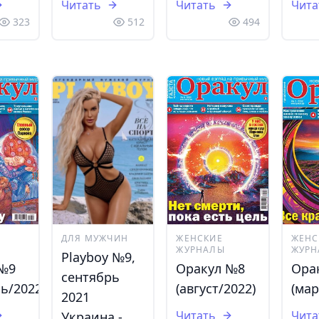
Читать
Читать
Чита
323
512
494
ДЛЯ МУЖЧИН
ЖЕНСКИЕ
ЖЕНС
ЖУРНАЛЫ
ЖУРН
Playboy №9,
 №9
Оракул №8
Ора
сентябрь
ь/2022)
(август/2022)
(мар
2021
Читать
Чита
Украина -