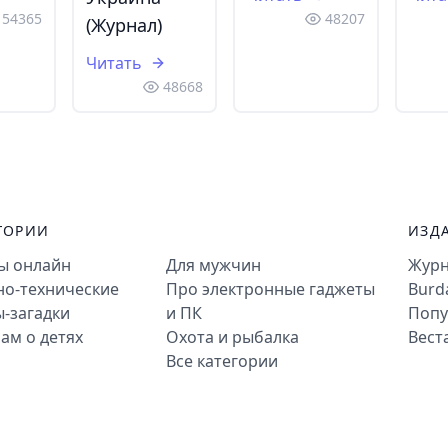
54365
48207
(Журнал)
Читать
48668
ГОРИИ
ИЗД
ты онлайн
Для мужчин
Журн
но-технические
Про электронные гаджеты
Burd
-загадки
и ПК
Попу
ам о детях
Охота и рыбалка
Вест
Все категории