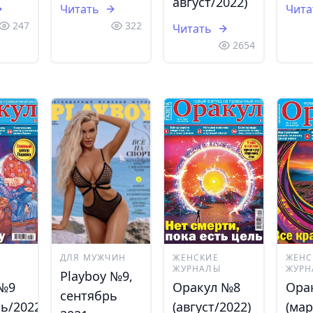
август/2022)
Читать
Чита
247
322
Читать
2654
ДЛЯ МУЖЧИН
ЖЕНСКИЕ
ЖЕНС
ЖУРНАЛЫ
ЖУРН
Playboy №9,
 №9
Оракул №8
Ора
сентябрь
ь/2022)
(август/2022)
(мар