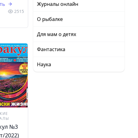
ть
Журналы онлайн
2515
О рыбалке
Для мам о детях
Фантастика
Наука
КИЕ
АЛЫ
кул №3
т/2022)