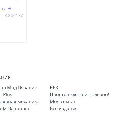
ть
34177
АНИЯ
ал Мод Вязание
РБК
a Plus
Просто вкусно и полезно!
лярная механика
Моя семья
а-М Здоровье
Все издания