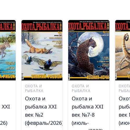
ОХОТА И
ОХОТА И
ОХОТ
РЫБАЛКА
РЫБАЛКА
РЫБА
Охота и
Охота и
Охо
 XXI
рыбалка XXI
рыбалка XXI
рыб
век №2
век №7-8
век
26)
(февраль/2026)
(июль-
(июн