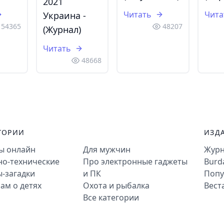
2021
Читать
Чита
Украина -
54365
48207
(Журнал)
Читать
48668
ГОРИИ
ИЗД
ты онлайн
Для мужчин
Журн
но-технические
Про электронные гаджеты
Burd
-загадки
и ПК
Попу
ам о детях
Охота и рыбалка
Вест
Все категории