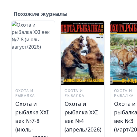
Похожие журналы
ОХОТА И
ОХОТА И
ОХОТА И
РЫБАЛКА
РЫБАЛКА
РЫБАЛКА
Охота и
Охота и
Охота и
рыбалка XXI
рыбалка XXI
рыбалка
век №7-8
век №4
век №3
(июль-
(апрель/2026)
(март/20